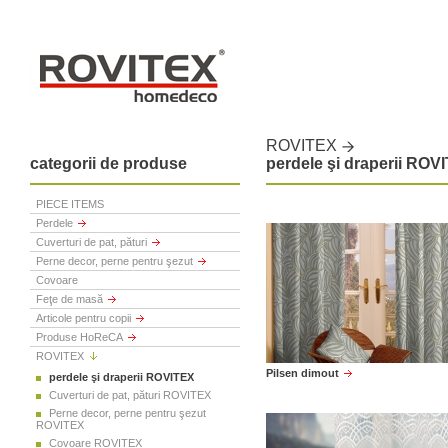
ROVITEX
categorii de produse
perdele şi draperii ROV
PIECE ITEMS
Perdele
Cuverturi de pat, pături
Perne decor, perne pentru şezut
Covoare
Feţe de masă
Articole pentru copii
Produse HoReCA
ROVITEX
Pilsen dimout
perdele şi draperii ROVITEX
Cuverturi de pat, pături ROVITEX
Perne decor, perne pentru şezut
ROVITEX
Covoare ROVITEX