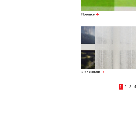
Florence
6977 curtain
1
2
3